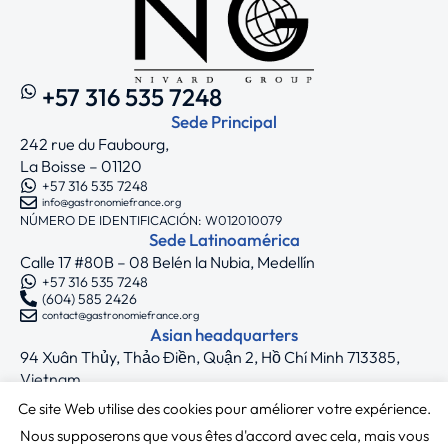
+57 316 535 7248
Sede Principal
242 rue du Faubourg,
La Boisse – 01120
+57 316 535 7248
info@gastronomiefrance.org
NÚMERO DE IDENTIFICACIÓN: W012010079
Sede Latinoamérica
Calle 17 #80B – 08 Belén la Nubia, Medellín
+57 316 535 7248
(604) 585 2426
contact@gastronomiefrance.org
Asian headquarters
94 Xuân Thủy, Thảo Điền, Quận 2, Hồ Chí Minh 713385,
Vietnam
+33 7 75 71 62 44
Ce site Web utilise des cookies pour améliorer votre expérience.
asia@gastronomiefrance.org
Síguenos
Nous supposerons que vous êtes d'accord avec cela, mais vous