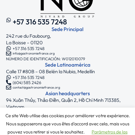
+57 316 535 7248
Sede Principal
242 rue du Faubourg,
La Boisse – 01120
+57 316 535 7248
info@gastronomiefrance.org
NÚMERO DE IDENTIFICACIÓN: W012010079
Sede Latinoamérica
Calle 17 #80B – 08 Belén la Nubia, Medellín
+57 316 535 7248
(604) 585 2426
contact@gastronomiefrance.org
Asian headquarters
94 Xuân Thủy, Thảo Điền, Quận 2, Hồ Chí Minh 713385,
Vietnam
+33 7 75 71 62 44
Ce site Web utilise des cookies pour améliorer votre expérience.
asia@gastronomiefrance.org
Síguenos
Nous supposerons que vous êtes d'accord avec cela, mais vous
pouvez vous retirer si vous le souhaitez.
Parámetros de las