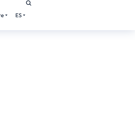
te
ES