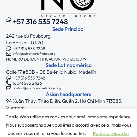
+57 316 535 7248
Sede Principal
242 rue du Faubourg,
La Boisse – 01120
+57 316 535 7248
info@gastronomiefrance.org
NÚMERO DE IDENTIFICACIÓN: W012010079
Sede Latinoamérica
Calle 17 #80B – 08 Belén la Nubia, Medellín
+57 316 535 7248
(604) 585 2426
contact@gastronomiefrance.org
Asian headquarters
94 Xuân Thủy, Thảo Điền, Quận 2, Hồ Chí Minh 713385,
Vietnam
+33 7 75 71 62 44
Ce site Web utilise des cookies pour améliorer votre expérience.
asia@gastronomiefrance.org
Síguenos
Nous supposerons que vous êtes d'accord avec cela, mais vous
pouvez vous retirer si vous le souhaitez.
Parámetros de las