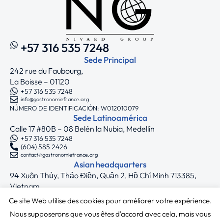
+57 316 535 7248
Sede Principal
242 rue du Faubourg,
La Boisse – 01120
+57 316 535 7248
info@gastronomiefrance.org
NÚMERO DE IDENTIFICACIÓN: W012010079
Sede Latinoamérica
Calle 17 #80B – 08 Belén la Nubia, Medellín
+57 316 535 7248
(604) 585 2426
contact@gastronomiefrance.org
Asian headquarters
94 Xuân Thủy, Thảo Điền, Quận 2, Hồ Chí Minh 713385,
Vietnam
+33 7 75 71 62 44
Ce site Web utilise des cookies pour améliorer votre expérience.
asia@gastronomiefrance.org
Síguenos
Nous supposerons que vous êtes d'accord avec cela, mais vous