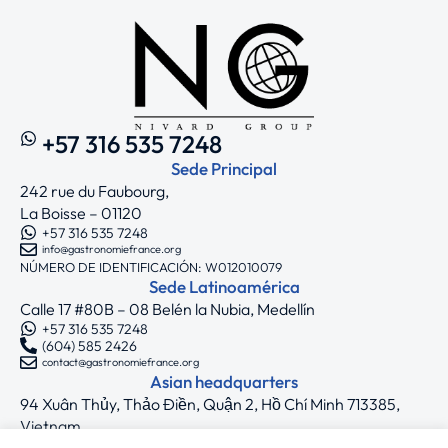
+57 316 535 7248
Sede Principal
242 rue du Faubourg,
La Boisse – 01120
+57 316 535 7248
info@gastronomiefrance.org
NÚMERO DE IDENTIFICACIÓN: W012010079
Sede Latinoamérica
Calle 17 #80B – 08 Belén la Nubia, Medellín
+57 316 535 7248
(604) 585 2426
contact@gastronomiefrance.org
Asian headquarters
94 Xuân Thủy, Thảo Điền, Quận 2, Hồ Chí Minh 713385,
Vietnam
+33 7 75 71 62 44