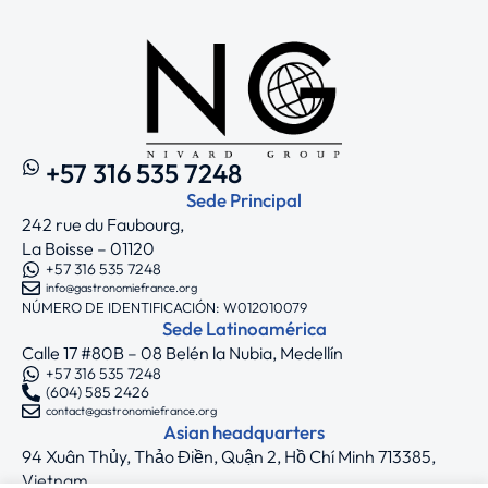
+57 316 535 7248
Sede Principal
242 rue du Faubourg,
La Boisse – 01120
+57 316 535 7248
info@gastronomiefrance.org
NÚMERO DE IDENTIFICACIÓN: W012010079
Sede Latinoamérica
Calle 17 #80B – 08 Belén la Nubia, Medellín
+57 316 535 7248
(604) 585 2426
contact@gastronomiefrance.org
Asian headquarters
94 Xuân Thủy, Thảo Điền, Quận 2, Hồ Chí Minh 713385,
Vietnam