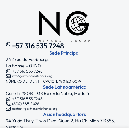
+57 316 535 7248
Sede Principal
242 rue du Faubourg,
La Boisse – 01120
+57 316 535 7248
info@gastronomiefrance.org
NÚMERO DE IDENTIFICACIÓN: W012010079
Sede Latinoamérica
Calle 17 #80B – 08 Belén la Nubia, Medellín
+57 316 535 7248
(604) 585 2426
contact@gastronomiefrance.org
Asian headquarters
94 Xuân Thủy, Thảo Điền, Quận 2, Hồ Chí Minh 713385,
Vietnam