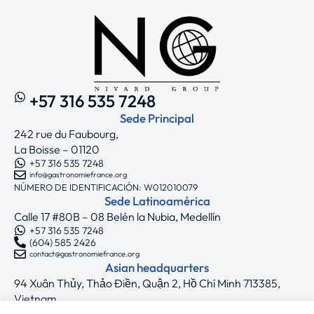
+57 316 535 7248
Sede Principal
242 rue du Faubourg,
La Boisse – 01120
+57 316 535 7248
info@gastronomiefrance.org
NÚMERO DE IDENTIFICACIÓN: W012010079
Sede Latinoamérica
Calle 17 #80B – 08 Belén la Nubia, Medellín
+57 316 535 7248
(604) 585 2426
contact@gastronomiefrance.org
Asian headquarters
94 Xuân Thủy, Thảo Điền, Quận 2, Hồ Chí Minh 713385,
Vietnam
+33 7 75 71 62 44