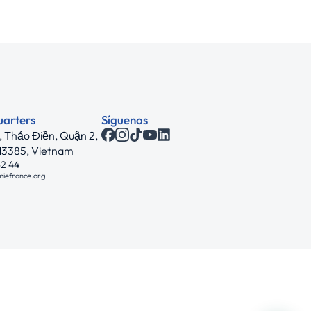
uarters
Síguenos
 Thảo Điền, Quận 2,
713385, Vietnam
62 44
miefrance.org