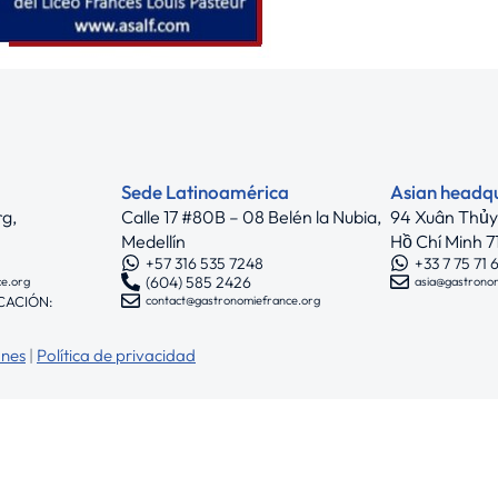
Sede Latinoamérica
Asian headq
rg,
Calle 17 #80B – 08 Belén la Nubia,
94 Xuân Thủy,
Medellín
Hồ Chí Minh 
+57 316 535 7248
+33 7 75 71 
(604) 585 2426
ce.org
asia@gastrono
CACIÓN:
contact@gastronomiefrance.org
ones
|
Política de privacidad