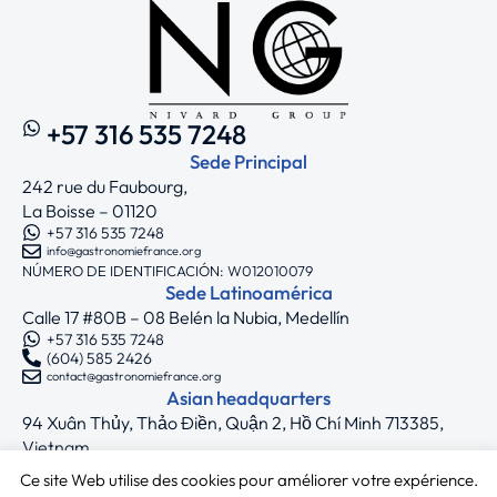
+57 316 535 7248
Sede Principal
242 rue du Faubourg,
La Boisse – 01120
+57 316 535 7248
info@gastronomiefrance.org
NÚMERO DE IDENTIFICACIÓN: W012010079
Sede Latinoamérica
Calle 17 #80B – 08 Belén la Nubia, Medellín
+57 316 535 7248
(604) 585 2426
contact@gastronomiefrance.org
Asian headquarters
94 Xuân Thủy, Thảo Điền, Quận 2, Hồ Chí Minh 713385,
Vietnam
+33 7 75 71 62 44
Ce site Web utilise des cookies pour améliorer votre expérience.
asia@gastronomiefrance.org