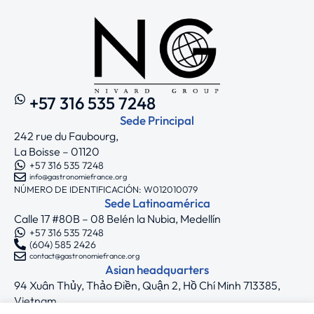
+57 316 535 7248
Sede Principal
242 rue du Faubourg,
La Boisse – 01120
+57 316 535 7248
info@gastronomiefrance.org
NÚMERO DE IDENTIFICACIÓN: W012010079
Sede Latinoamérica
Calle 17 #80B – 08 Belén la Nubia, Medellín
+57 316 535 7248
(604) 585 2426
contact@gastronomiefrance.org
Asian headquarters
94 Xuân Thủy, Thảo Điền, Quận 2, Hồ Chí Minh 713385,
Vietnam