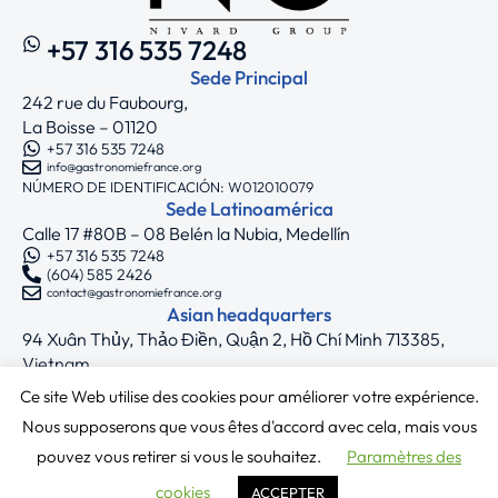
+57 316 535 7248
Sede Principal
242 rue du Faubourg,
La Boisse – 01120
+57 316 535 7248
info@gastronomiefrance.org
NÚMERO DE IDENTIFICACIÓN: W012010079
Sede Latinoamérica
Calle 17 #80B – 08 Belén la Nubia, Medellín
+57 316 535 7248
(604) 585 2426
contact@gastronomiefrance.org
Asian headquarters
94 Xuân Thủy, Thảo Điền, Quận 2, Hồ Chí Minh 713385,
Vietnam
+33 7 75 71 62 44
Ce site Web utilise des cookies pour améliorer votre expérience.
asia@gastronomiefrance.org
Síguenos
Nous supposerons que vous êtes d'accord avec cela, mais vous
pouvez vous retirer si vous le souhaitez.
Paramètres des
Copyright © 2025 Gastronomie France
cookies
ACCEPTER
Términos y condiciones
|
Política de privacidad