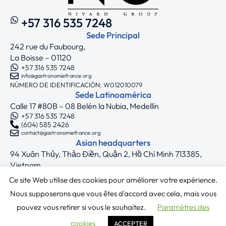
+57 316 535 7248
Sede Principal
242 rue du Faubourg,
La Boisse – 01120
+57 316 535 7248
info@gastronomiefrance.org
NÚMERO DE IDENTIFICACIÓN: W012010079
Sede Latinoamérica
Calle 17 #80B – 08 Belén la Nubia, Medellín
+57 316 535 7248
(604) 585 2426
contact@gastronomiefrance.org
Asian headquarters
94 Xuân Thủy, Thảo Điền, Quận 2, Hồ Chí Minh 713385,
Vietnam
+33 7 75 71 62 44
Ce site Web utilise des cookies pour améliorer votre expérience.
asia@gastronomiefrance.org
Síguenos
Nous supposerons que vous êtes d'accord avec cela, mais vous
pouvez vous retirer si vous le souhaitez.
Paramètres des
Copyright © 2025 Gastronomie France
cookies
ACCEPTER
Términos y condiciones
|
Política de privacidad