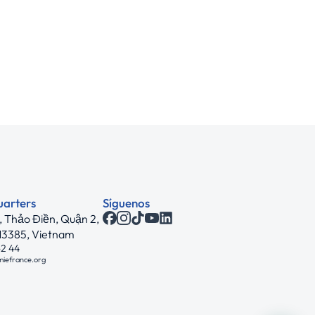
uarters
Síguenos
 Thảo Điền, Quận 2,
713385, Vietnam
62 44
miefrance.org