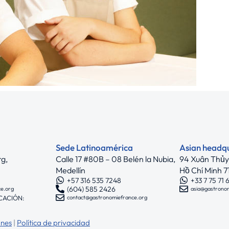
Sede Latinoamérica
Asian headq
rg,
Calle 17 #80B – 08 Belén la Nubia,
94 Xuân Thủy,
Medellín
Hồ Chí Minh 
+57 316 535 7248
+33 7 75 71 
(604) 585 2426
ce.org
asia@gastrono
CACIÓN:
contact@gastronomiefrance.org
ones
|
Política de privacidad