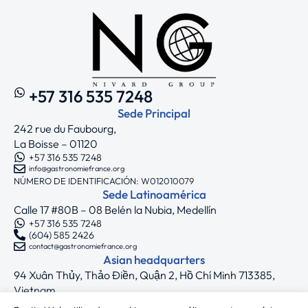
+57 316 535 7248
Sede Principal
242 rue du Faubourg,
La Boisse – 01120
+57 316 535 7248
info@gastronomiefrance.org
NÚMERO DE IDENTIFICACIÓN: W012010079
Sede Latinoamérica
Calle 17 #80B – 08 Belén la Nubia, Medellín
+57 316 535 7248
(604) 585 2426
contact@gastronomiefrance.org
Asian headquarters
94 Xuân Thủy, Thảo Điền, Quận 2, Hồ Chí Minh 713385,
Vietnam
+33 7 75 71 62 44