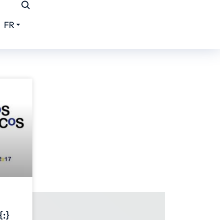
FR
{:}