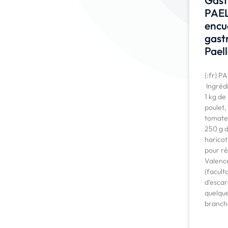
PAEL
encu
gast
Paell
{:fr} P
Ingrédi
1 kg de
poulet,
tomate,
250 g d
haricot
pour ré
Valence
(facult
d’escarg
quelque
branch