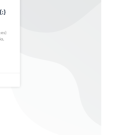
{:}
:es}
ia,