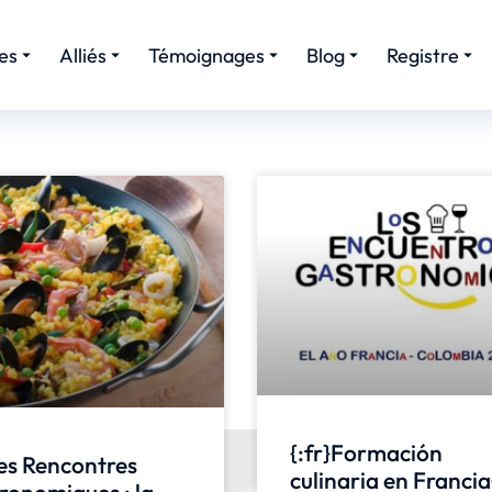
es
Alliés
Témoignages
Blog
Registre
{:fr}Formación
les Rencontres
culinaria en Francia
ronomiques : la