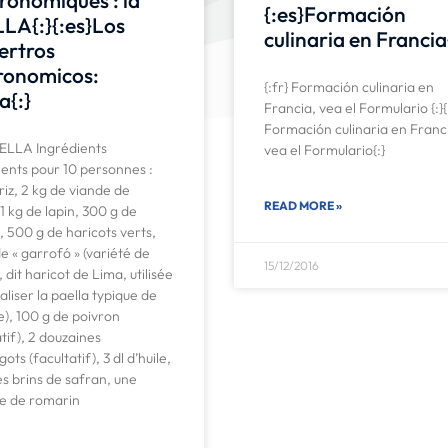
{:es}Formación
LA{:}{:es}Los
culinaria en Francia
ertros
ronomicos:
{:fr} Formación culinaria en
a{:}
Francia, vea el Formulario {:}{
Formación culinaria en Franc
AELLA Ingrédients
vea el Formulario{:}
ents pour 10 personnes :
 riz, 2 kg de viande de
READ MORE »
 1 kg de lapin, 300 g de
 500 g de haricots verts,
e « garrofó » (variété de
15/12/2016
, dit haricot de Lima, utilisée
aliser la paella typique de
), 100 g de poivron
atif), 2 douzaines
ots (facultatif), 3 dl d’huile,
s brins de safran, une
e de romarin