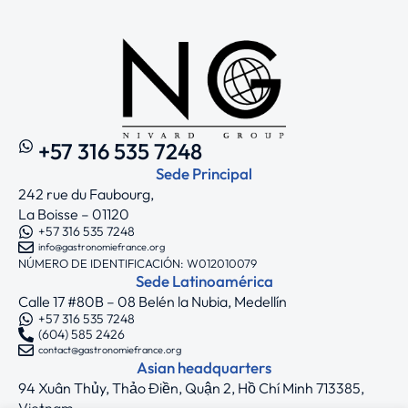
+57 316 535 7248
Sede Principal
242 rue du Faubourg,
La Boisse – 01120
+57 316 535 7248
info@gastronomiefrance.org
NÚMERO DE IDENTIFICACIÓN: W012010079
Sede Latinoamérica
Calle 17 #80B – 08 Belén la Nubia, Medellín
+57 316 535 7248
(604) 585 2426
contact@gastronomiefrance.org
Asian headquarters
94 Xuân Thủy, Thảo Điền, Quận 2, Hồ Chí Minh 713385,
Vietnam