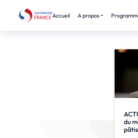
Accueil
A propos
Programm
ACTU
du m
pâtis