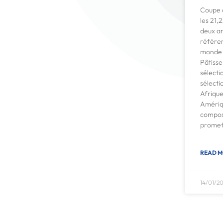
Coupe d
les 21,
deux an
réfèren
monde 
Pâtisse
sélecti
sélecti
Afrique
Amériq
composé
promet
READ M
14/01/20