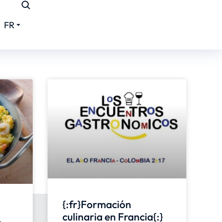
FR
{:fr}Formación
culinaria en Francia{:}
a