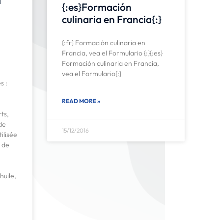
{:es}Formación
culinaria en Francia{:}
{:fr} Formación culinaria en
Francia, vea el Formulario {:}{:es}
Formación culinaria en Francia,
vea el Formulario{:}
s :
READ MORE »
ts,
de
15/12/2016
tilisée
e de
huile,