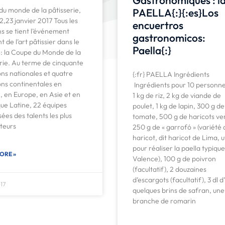
u monde de la pâtisserie,
PAELLA{:}{:es}Los
22,23 janvier 2017 Tous les
encuertros
s se tient l’événement
gastronomicos:
t de l’art pâtissier dans le
Paella{:}
: la Coupe du Monde de la
rie. Au terme de cinquante
ons nationales et quatre
{:fr} PAELLA Ingrédients
ons continentales en
Ingrédients pour 10 personne
, en Europe, en Asie et en
1 kg de riz, 2 kg de viande de
ue Latine, 22 équipes
poulet, 1 kg de lapin, 300 g de
es des talents les plus
tomate, 500 g de haricots ver
teurs
250 g de « garrofó » (variété 
haricot, dit haricot de Lima, u
pour réaliser la paella typiqu
ORE »
Valence), 100 g de poivron
(facultatif), 2 douzaines
d’escargots (facultatif), 3 dl d’
17
quelques brins de safran, une
branche de romarin