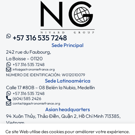
+57 316 535 7248
Sede Principal
242 rue du Faubourg,
La Boisse – 01120
+57 316 535 7248
info@gastronomiefrance.org
NÚMERO DE IDENTIFICACIÓN: W012010079
Sede Latinoamérica
Calle 17 #80B – 08 Belén la Nubia, Medellín
+57 316 535 7248
(604) 585 2426
contact@gastronomiefrance.org
Asian headquarters
94 Xuân Thủy, Thảo Điền, Quận 2, Hồ Chí Minh 713385,
Vietnam
+33 7 75 71 62 44
Ce site Web utilise des cookies pour améliorer votre expérience.
asia@gastronomiefrance.org