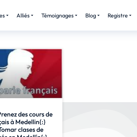
es
Alliés
Témoignages
Blog
Registre
Prenez des cours de
ais à Medellin{:}
}Tomar clases de
és en Medellín{:}