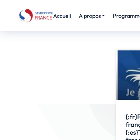
Accueil
A propos
Programm
{:fr}
franç
{:es
franc