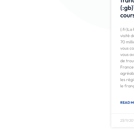
{:gb
cours
{:fr}La
visité 
70 milli
vous co
vous a
de trou
France 
agréabl
les ré
le fran
READ M
23/11/20