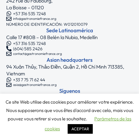
242 rue du Faubourg,
La Boisse – 01120
+57 316 535 7248
info@gastronomiefrance.org
NÚMERO DE IDENTIFICACIÓN: W012010079
Sede Latinoamérica
Calle 17 #80B – 08 Belén la Nubia, Medellín
+57 316 535 7248
(604) 585 2426
contact@gastronomiefrance.org
Asian headquarters
94 Xuân Thủy, Thảo Điền, Quận 2, Hồ Chí Minh 713385,
Vietnam
+33 7 75 71 62 44
asia@gastronomiefrance.org
Síguenos
Ce site Web utilise des cookies pour améliorer votre expérience.
Copyright © 2025 Gastronomie France
Nous supposerons que vous êtes d'accord avec cela, mais vous
Términos y condiciones
|
Política de privacidad
pouvez vous retirer si vous le souhaitez.
Parámetros de las
cookies
ACEPTAR