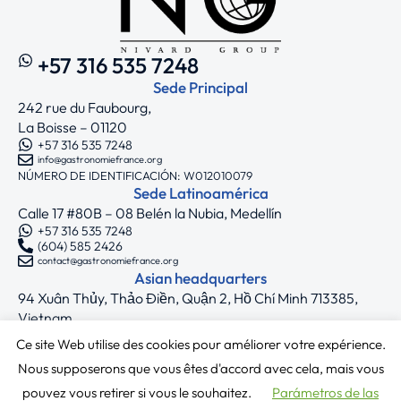
+57 316 535 7248
Sede Principal
242 rue du Faubourg,
La Boisse – 01120
+57 316 535 7248
info@gastronomiefrance.org
NÚMERO DE IDENTIFICACIÓN: W012010079
Sede Latinoamérica
Calle 17 #80B – 08 Belén la Nubia, Medellín
+57 316 535 7248
(604) 585 2426
contact@gastronomiefrance.org
Asian headquarters
94 Xuân Thủy, Thảo Điền, Quận 2, Hồ Chí Minh 713385,
Vietnam
+33 7 75 71 62 44
Ce site Web utilise des cookies pour améliorer votre expérience.
asia@gastronomiefrance.org
Síguenos
Nous supposerons que vous êtes d'accord avec cela, mais vous
pouvez vous retirer si vous le souhaitez.
Parámetros de las