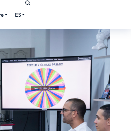
te
ES