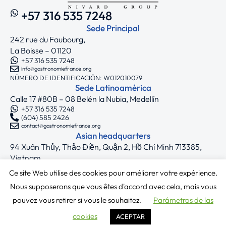
+57 316 535 7248
Sede Principal
242 rue du Faubourg,
La Boisse – 01120
+57 316 535 7248
info@gastronomiefrance.org
NÚMERO DE IDENTIFICACIÓN: W012010079
Sede Latinoamérica
Calle 17 #80B – 08 Belén la Nubia, Medellín
+57 316 535 7248
(604) 585 2426
contact@gastronomiefrance.org
Asian headquarters
94 Xuân Thủy, Thảo Điền, Quận 2, Hồ Chí Minh 713385,
Vietnam
+33 7 75 71 62 44
Ce site Web utilise des cookies pour améliorer votre expérience.
asia@gastronomiefrance.org
Síguenos
Nous supposerons que vous êtes d'accord avec cela, mais vous
pouvez vous retirer si vous le souhaitez.
Parámetros de las
Copyright © 2025 Gastronomie France
cookies
ACEPTAR
Términos y condiciones
|
Política de privacidad