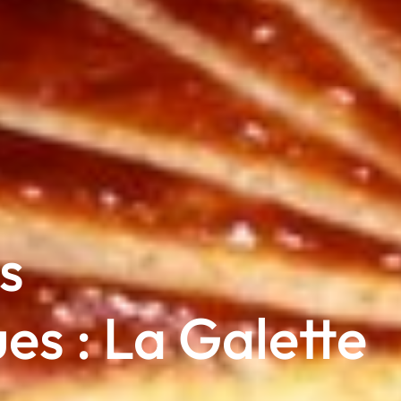
s
s : La Galette