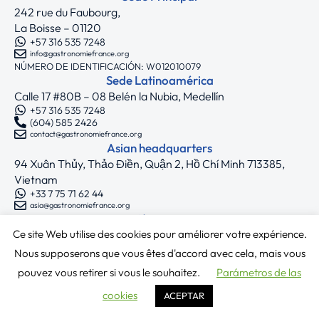
242 rue du Faubourg,
La Boisse – 01120
+57 316 535 7248
info@gastronomiefrance.org
NÚMERO DE IDENTIFICACIÓN: W012010079
Sede Latinoamérica
Calle 17 #80B – 08 Belén la Nubia, Medellín
+57 316 535 7248
(604) 585 2426
contact@gastronomiefrance.org
Asian headquarters
94 Xuân Thủy, Thảo Điền, Quận 2, Hồ Chí Minh 713385,
Vietnam
+33 7 75 71 62 44
asia@gastronomiefrance.org
Síguenos
Ce site Web utilise des cookies pour améliorer votre expérience.
Copyright © 2025 Gastronomie France
Nous supposerons que vous êtes d'accord avec cela, mais vous
Términos y condiciones
|
Política de privacidad
pouvez vous retirer si vous le souhaitez.
Parámetros de las
cookies
ACEPTAR