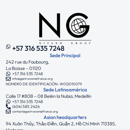
+57 316 535 7248
Sede Principal
242 rue du Faubourg,
La Boisse – 01120
+57 316 535 7248
info@gastronomiefrance.org
NÚMERO DE IDENTIFICACIÓN: W012010079
Sede Latinoamérica
Calle 17 #80B – 08 Belén la Nubia, Medellín
+57 316 535 7248
(604) 585 2426
contact@gastronomiefrance.org
Asian headquarters
94 Xuân Thủy, Thảo Điền, Quận 2, Hồ Chí Minh 713385,
Vietnam