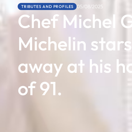
05/08/2025
TRIBUTES AND PROFILES
Chef Michel G
Michelin star
away at his h
of 91.