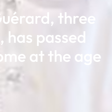
uérard, three
s, has passed
ome at the age