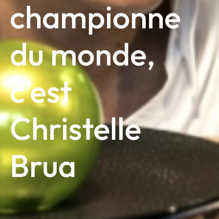
championne
du monde,
c’est
Christelle
Brua